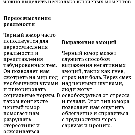
можно выделить несколько ключевых моментов.
Переосмысление
реальности
Черный юмор часто
используется для
Выражение эмоций
переосмысления
реальности и
Черный юмор может
представления
служить способом
табуированных тем.
выражения негативных
Он позволяет нам
эмоций, таких как гнев,
смотреть на мир под
страх или боль. Через смех
необычными углами
над черными шутками,
и игнорировать
люди могут
социальные нормы. В
освобождаться от стресса
таком контексте
и печали. Этот тип юмора
черный юмор
позволяет нам ощутить
помогает нам
облегчение и справиться
разрушать
с трудностями через
стереотипы и
сарказм и иронию.
осмеливаться