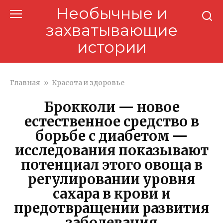
Перейти
Необычные и
к
захватывающие
контенту
истории
Главная
»
Красота и здоровье
Брокколи — новое
естественное средство в
борьбе с диабетом —
исследования показывают
потенциал этого овоща в
регулировании уровня
сахара в крови и
предотвращении развития
заболевания