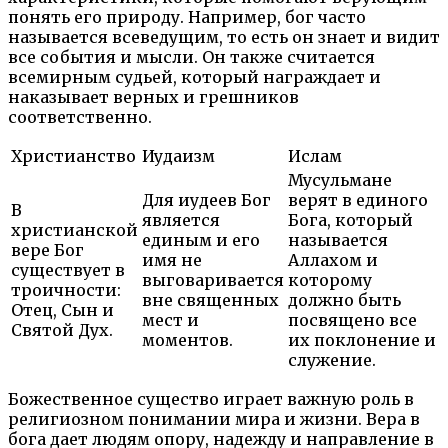
понять его природу. Например, бог часто
называется всеведущим, то есть он знает и видит
все события и мысли. Он также считается
всемирным судьей, который награждает и
наказывает верных и грешников
соответственно.
Христианство
Иудаизм
Ислам
Мусульмане
Для иудеев Бог
верят в единого
В
является
Бога, который
христианской
единым и его
называется
вере Бог
имя не
Аллахом и
существует в
выговаривается
которому
троичности:
вне священных
должно быть
Отец, Сын и
мест и
посвящено все
Святой Дух.
моментов.
их поклонение и
служение.
Божественное существо играет важную роль в
религиозном понимании мира и жизни. Вера в
бога дает людям опору, надежду и направление в