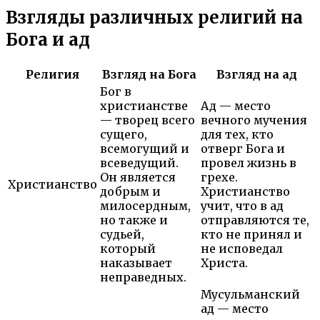
Взгляды различных религий на
Бога и ад
Религия
Взгляд на Бога
Взгляд на ад
Бог в
христианстве
Ад — место
— творец всего
вечного мучения
сущего,
для тех, кто
всемогущий и
отверг Бога и
всеведущий.
провел жизнь в
Он является
грехе.
Христианство
добрым и
Христианство
милосердным,
учит, что в ад
но также и
отправляются те,
судьей,
кто не принял и
который
не исповедал
наказывает
Христа.
неправедных.
Мусульманский
ад — место