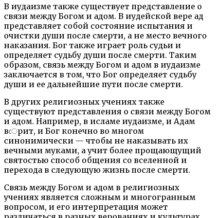
В иудаизме также существует представление о
связи между Богом и адом. В иудейской вере ад
представляет собой состояние испытания и
очистки души после смерти, а не место вечного
наказания. Бог также играет роль судьи и
определяет судьбу души после смерти. Таким
образом, связь между Богом и адом в иудаизме
заключается в том, что Бог определяет судьбу
души и ее дальнейшие пути после смерти.
В других религиозных учениях также
существуют представления о связи между Богом
и адом. Например, в исламе иудаизме, и Адам
вেрит, и Бог конечно во многом
синонимически — чтобы не наказывать их
вечными муками, а учит более прощающущий
святостью способ общения со вселенной и
перехода в следующую жизнь после смерти.
Связь между Богом и адом в религиозных
учениях является сложным и многогранным
вопросом, и его интерпретация может
различаться в разных верованиях и культурах.