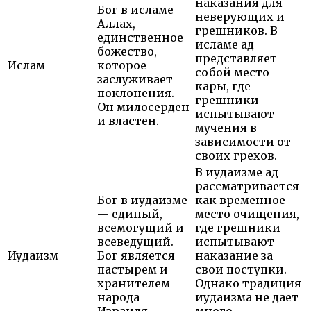
наказания для
Бог в исламе —
неверующих и
Аллах,
грешников. В
единственное
исламе ад
божество,
представляет
Ислам
которое
собой место
заслуживает
кары, где
поклонения.
грешники
Он милосерден
испытывают
и властен.
мучения в
зависимости от
своих грехов.
В иудаизме ад
рассматривается
Бог в иудаизме
как временное
— единый,
место очищения,
всемогущий и
где грешники
всеведущий.
испытывают
Иудаизм
Бог является
наказание за
пастырем и
свои поступки.
хранителем
Однако традиция
народа
иудаизма не дает
Израиля.
много