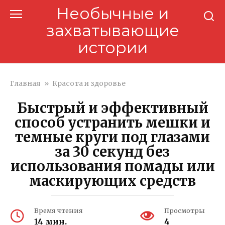
Перейти
Необычные и
к
захватывающие
контенту
истории
Главная
»
Красота и здоровье
Быстрый и эффективный
способ устранить мешки и
темные круги под глазами
за 30 секунд без
использования помады или
маскирующих средств
Время чтения
Просмотры
14 мин.
4