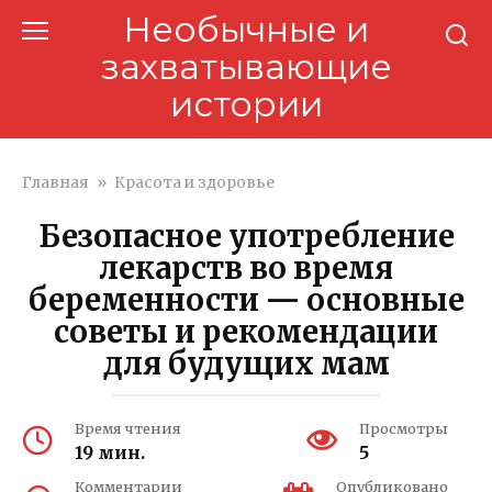
Перейти
Необычные и
к
захватывающие
контенту
истории
Главная
»
Красота и здоровье
Безопасное употребление
лекарств во время
беременности — основные
советы и рекомендации
для будущих мам
Время чтения
Просмотры
19 мин.
5
Комментарии
Опубликовано