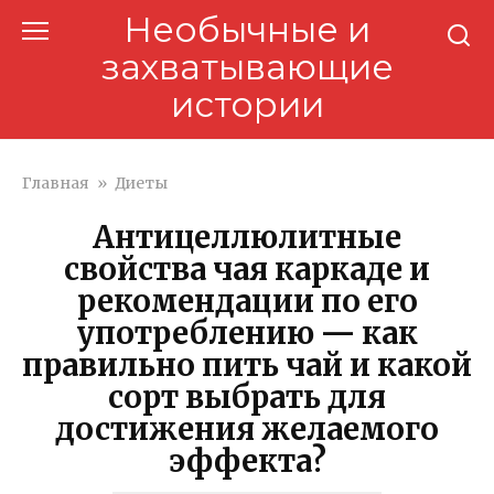
Перейти
Необычные и
к
захватывающие
контенту
истории
Главная
»
Диеты
Антицеллюлитные
свойства чая каркаде и
рекомендации по его
употреблению — как
правильно пить чай и какой
сорт выбрать для
достижения желаемого
эффекта?