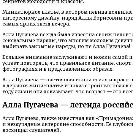
секретов молодости и красоты.
Миниатюрное платье, в котором певица появилас
интересному дизайну, наряд Аллы Борисовны при
самых ярких звезд вечера.
Алла Пугачева всегда была известна своим непов
сексуальные наряды, что многим молодым девушка
выбирать закрытые наряды, но не Алла Пугачева!
Большое внимание заслуживают и ножки самой п
устает повторять, что правильное питание, спор
фотографиях и в представленных образах.
Алла Пугачева — настоящая икона стиля и красоты
в дерзком мини-платье и показ стройных ножек 
году жизни она доказывает, что возраст — это все
Алла Пугачева — легенда россий
Алла Пугачева, также известная как «Примадонна»
и незаурядные актерские способности. Ее глубок
восхищал слушателей.