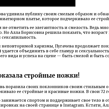
нова удивила публику своим смелым образом и об
иниатюрном платье, которое подчеркивало ее стро
не отметить ее элегантность и смелость. Ведь мно
. Но Алла Борисовна решила показать, что возраст 
 сексапильность.
и неповторимой харизмы, Пугачева продолжает пок
 удается объединить в себе гламур и сексуальност
его вида и успеха на сцене — быть смелой и быть с
показала стройные ножки!
овь поразила своих поклонников своим стильным о
ркивало ее стройные и красивые ножки. В свои 72 
о занимается спортом и поддерживает свое тело в
ировках на своей странице в Instagram. Кстати, Ал