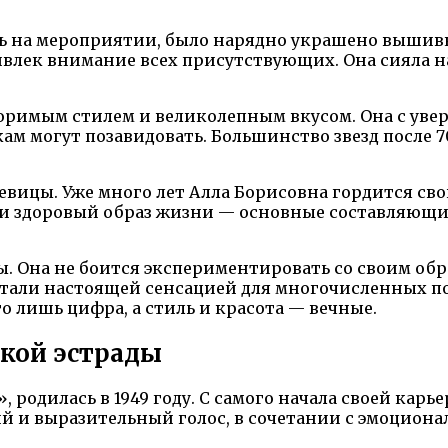
ь на мероприятии, было нарядно украшено вышивко
влек внимание всех присутствующих. Она сияла н
торимым стилем и великолепным вкусом. Она с ув
м могут позавидовать. Большинство звезд после 7
евицы. Уже много лет Алла Борисовна гордится с
т и здоровый образ жизни — основные составляющи
. Она не боится экспериментировать со своим обра
стали настоящей сенсацией для многочисленных по
го лишь цифра, а стиль и красота — вечные.
ской эстрады
, родилась в 1949 году. С самого начала своей ка
ий и выразительный голос, в сочетании с эмоцио