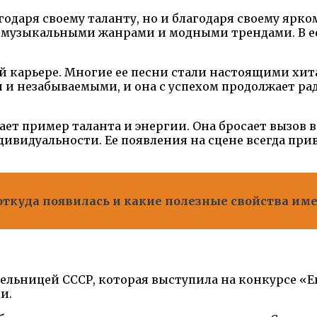
одаря своему таланту, но и благодаря своему ярком
 музыкальными жанрами и модными трендами. В ее
й карьере. Многие ее песни стали настоящими хита
и и незабываемыми, и она с успехом продолжает р
ет пример таланта и энергии. Она бросает вызов вр
ивидуальности. Ее появления на сцене всегда прив
откуда появилась и какие полезные свойства им
ительницей СССР, которая выступила на конкурсе «
и.