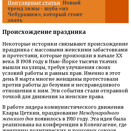
Популярные статьи
Новый
тренд зимы - шуба «из
Чебурашки», который стоит
знать
Происхождение праздника
Некоторые историки связывают происхождение
праздника с массовыми женскими забастовками
и протестами, которые произошли в начале XX
века. В 1908 году в Нью-Йорке тысячи ткачих
вышли на улицы, требуя улучшения своих
условий работы и равных прав. Именно в этот
день 8 марта многие женщины протестовали
против работы до безумия и несправедливого
отношения к ним. Эти события стали отправной
точкой для движения за женские права.
В работе лидера коммунистического движения
Клары Цеткин, празднование
Международного
женского дня
появилось в 1910 году. Эта идея была
реализована на конференции в Копенгагене, где
женщины политических и торговых союзов