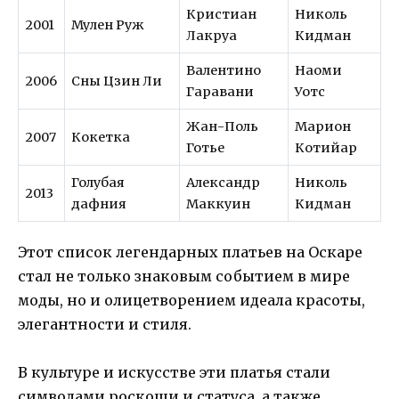
Кристиан
Николь
2001
Мулен Руж
Лакруа
Кидман
Валентино
Наоми
2006
Сны Цзин Ли
Гаравани
Уотс
Жан-Поль
Марион
2007
Кокетка
Готье
Котийар
Голубая
Александр
Николь
2013
дафния
Маккуин
Кидман
Этот список легендарных платьев на Оскаре
стал не только знаковым событием в мире
моды, но и олицетворением идеала красоты,
элегантности и стиля.
В культуре и искусстве эти платья стали
символами роскоши и статуса, а также