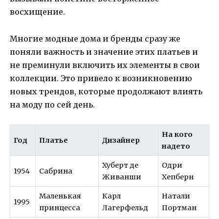
восхищение.
Многие модные дома и бренды сразу же
поняли важность и значение этих платьев и
не преминули включить их элементы в свои
коллекции. Это привело к возникновению
новых трендов, которые продолжают влиять
на моду по сей день.
На кого
Год
Платье
Дизайнер
надето
Хуберт де
Одри
1954
Сабрина
Живанши
Хепберн
Маленькая
Карл
Натали
1995
принцесса
Лагерфельд
Портман