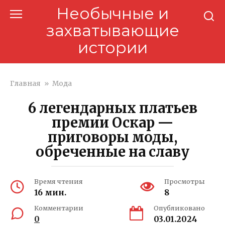
Перейти
Необычные и
к
захватывающие
контенту
истории
Главная
»
Мода
6 легендарных платьев
премии Оскар —
приговоры моды,
обреченные на славу
Время чтения
Просмотры
16 мин.
8
Комментарии
Опубликовано
0
03.01.2024