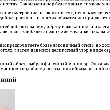
их ногтях. Такой маникюр будет явным символом 
нтное настроение на своих ногтях, используя лепе
Подобная роскошь на ногтях обязательно привлече
тей добавит вашему образу изысканности и элега
 лак, а затем добавьте нежные жемчужные накладк
 вы предпочитаете более лаконичный стиль, но хот
гтях, а затем нанесите деликатный узор в виде се
анный образ, выбрав филейный маникюр. Он хара
маникюр подойдет для создания образа нежной и 
инкой