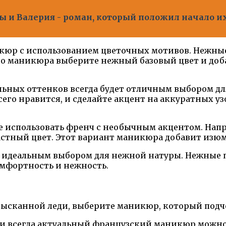
ы и Валерия - роман, который положил начало 
юр с использованием цветочных мотивов. Нежные 
го маникюра выберите нежный базовый цвет и доб
ьных оттенков всегда будет отличным выбором дл
его нравится, и сделайте акцент на аккуратных уз
 использовать френч с необычным акцентом. Напри
астный цвет. Этот вариант маникюра добавит изю
 идеальным выбором для нежной натуры. Нежные п
омфортность и нежность.
 изысканной леди, выберите маникюр, который под
ый и всегда актуальный французский маникюр можн