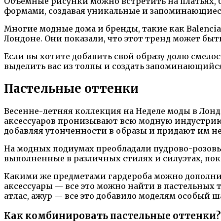
Объемные рисунки можно встретить на платьях, б
формами, создавая уникальные и запоминающиес
Многие модные дома и бренды, такие как Balencia
Лондоне. Они показали, что этот тренд может бы
Если вы хотите добавить свой образу долю смело
выделить вас из толпы и создать запоминающийся
Пастельные оттенки
Весенне-летняя коллекция на Неделе моды в Лон
аксессуаров пронизывают всю модную индустрию 
добавляя утонченности в образы и придают им 
На модных подиумах преобладали пудрово-розовые
выполненные в различных стилях и силуэтах, пок
Какими же предметами гардероба можно дополнить
аксессуары — все это можно найти в пастельных 
атлас, ажур — все это добавило моделям особый ш
Как комбинировать пастельные оттенки?