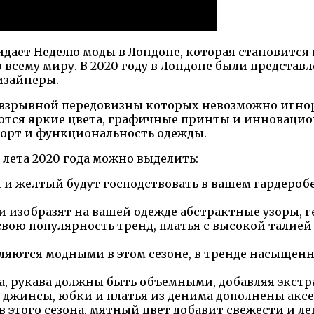
идает Неделю моды в Лондоне, которая становитс
всему миру. В 2020 году в Лондоне были предста
изайнеры.
 взрывной передовизны которых невозможно игнор
аются яркие цвета, графичные принты и инновацион
форт и функциональность одежды.
 лета 2020 года можно выделить:
и желтый будут господствовать в вашем гардеробе
 изобразят на вашей одежде абстрактные узоры, 
ою популярность тренд, платья с высокой талией 
яются модными в этом сезоне, в тренде насыщенны
зка, рукава должны быть объемными, добавляя экст
джинсы, юбки и платья из денима дополнены аксес
 этого сезона, мятный цвет добавит свежести и ле