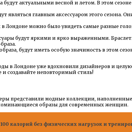
 будут актуальными весной и летом. В этом сезон
дут являться главным аксессуаром этого сезона. Он
х в Лондоне можно было увидеть самые разные гол
ссуары будут яркими и ярко выраженными. Браслет
браза.
браза, будут иметь особую значимость в этом сезо
моды в Лондоне уже вдохновили дизайнеров и целу
е и создавайте неповторимый стиль!
льеры представили модные коллекции, наполненные
запоминающиеся образы для современных женщин.
 100 калорий без физических нагрузок и трениро