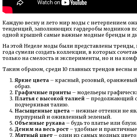
Каждую весну и лето мир моды с нетерпением ож
тенденций, заполняющих гардеробы модников по 
одной крышей самые важные модные бренды и д
На этой Неделе моды были представлены тренды,
года сумели создать коллекции, в которых сочет
только на смелость и эксперименты, но и на ком
Таким образом, среди 10 главных трендов весны и
Яркие цвета
– красный, розовый, оранжевый 
образ.
Графичные принты
– модельеры графически
Платья с высокой талией
– продолжающий св
подчеркивая талию.
Насыщенные цвета
– нежные оттенки не явл
пурпурный и оживленный зеленый.
Объемные рукава
– будь то платье или блу
Деним на весь рост
– удобные и практичные 
Мятный цвет
– один из самых модных цветов