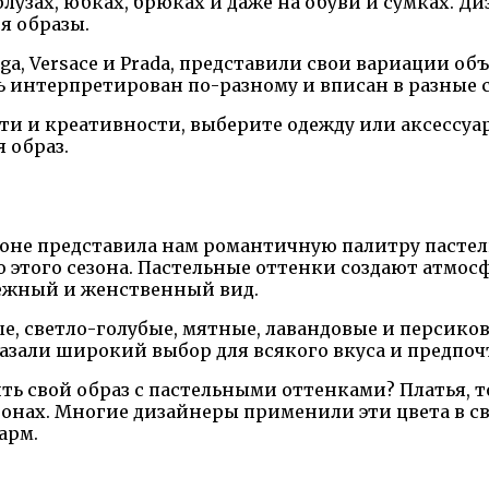
лузах, юбках, брюках и даже на обуви и сумках. 
я образы.
ga, Versace и Prada, представили свои вариации о
ть интерпретирован по-разному и вписан в разные 
сти и креативности, выберите одежду или аксессу
 образ.
доне представила нам романтичную палитру пастел
этого сезона. Пастельные оттенки создают атмосф
нежный и женственный вид.
, светло-голубые, мятные, лавандовые и персиков
азали широкий выбор для всякого вкуса и предпоч
 свой образ с пастельными оттенками? Платья, то
тонах. Многие дизайнеры применили эти цвета в с
арм.