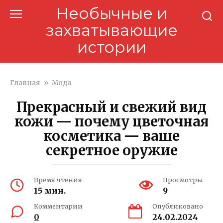
Перейти
Необычные и
к
захватывающие
контенту
истории
Главная
»
Мода
Прекрасный и свежий вид
кожи — почему цветочная
косметика — ваше
секретное оружие
Время чтения
Просмотры
15 мин.
9
Комментарии
Опубликовано
0
24.02.2024