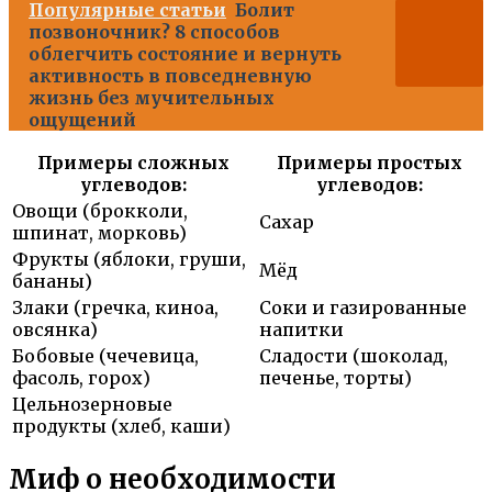
Популярные статьи
Болит
позвоночник? 8 способов
облегчить состояние и вернуть
активность в повседневную
жизнь без мучительных
ощущений
Примеры сложных
Примеры простых
углеводов:
углеводов:
Овощи (брокколи,
Сахар
шпинат, морковь)
Фрукты (яблоки, груши,
Мёд
бананы)
Злаки (гречка, киноа,
Соки и газированные
овсянка)
напитки
Бобовые (чечевица,
Сладости (шоколад,
фасоль, горох)
печенье, торты)
Цельнозерновые
продукты (хлеб, каши)
Миф о необходимости