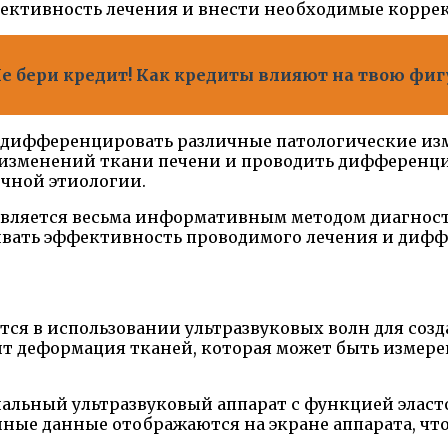
фективность лечения и внести необходимые корре
е бери кредит! Как кредиты влияют на твою фиг
 дифференцировать различные патологические изм
х изменений ткани печени и проводить дифференц
ичной этиологии.
является весьма информативным методом диагност
ивать эффективность проводимого лечения и дифф
ся в использовании ультразвуковых волн для соз
ит деформация тканей, которая может быть измере
альный ультразвуковый аппарат с функцией эласто
ные данные отображаются на экране аппарата, что