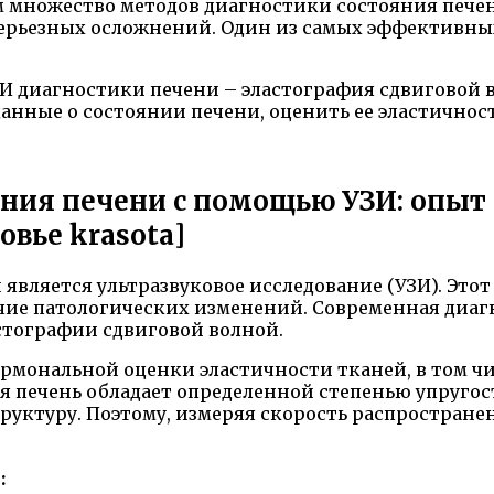
м множество методов диагностики состояния печен
ерьезных осложнений. Один из самых эффективны
И диагностики печени – эластография сдвиговой в
анные о состоянии печени, оценить ее эластичнос
яния печени с помощью УЗИ: опыт
овье krasota]
является ультразвуковое исследование (УЗИ). Этот
ие патологических изменений. Современная диагн
стографии сдвиговой волной.
рмональной оценки эластичности тканей, в том чи
я печень обладает определенной степенью упругос
труктуру. Поэтому, измеряя скорость распростран
: