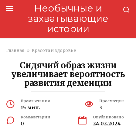
Перейти
Необычные и
к
захватывающие
контенту
истории
Главная
»
Красота и здоровье
Сидячий образ жизни
увеличивает вероятность
развития деменции
Время чтения
Просмотры
15 мин.
3
Комментарии
Опубликовано
0
24.02.2024