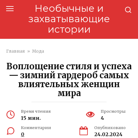
Перейти
Необычные и
к
захватывающие
контенту
истории
Главная
»
Мода
Воплощение стиля и успеха
— зимний гардероб самых
влиятельных женщин
мира
Время чтения
Просмотры
15 мин.
4
Комментарии
Опубликовано
0
24.02.2024