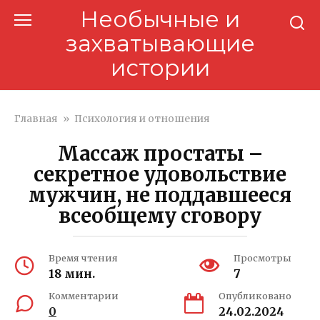
Перейти
Необычные и
к
захватывающие
контенту
истории
Главная
»
Психология и отношения
Массаж простаты –
секретное удовольствие
мужчин, не поддавшееся
всеобщему сговору
Время чтения
Просмотры
18 мин.
7
Комментарии
Опубликовано
0
24.02.2024