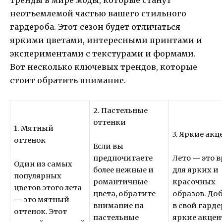
неотъемлемой частью вашего стильного
гардероба. Этот сезон будет отличаться
яркими цветами, интересными принтами и
экспериментами с текстурами и формами.
Вот несколько ключевых трендов, которые
стоит обратить внимание.
2. Пастельные
оттенки
1. Мятный
3. Яркие ак
оттенок
Если вы
предпочитаете
Лето — это 
Один из самых
более нежные и
для ярких и
популярных
романтичные
красочных
цветов этого лета
цвета, обратите
образов. До
— это мятный
внимание на
в свой гард
оттенок. Этот
пастельные
яркие акцен