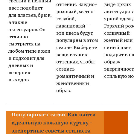
свежий и нежный
оттенки. Бледно-
виде ярких
цвет подойдет
розовый, мятно-
аксессуаров
для платьев, брюк,
голубой,
яркой одеж
а также
лавандовый —
Горячий роз
аксессуаров. Он
эти цвета будут
солнечный
отлично
популярны в этом
желтый или
смотрится на
сезоне. Выберите
синий цвет
любом типе кожи
вещи в таких
подарят ва
и подходит для
оттенках, чтобы
образу
дневных и
создать
энергичност
вечерних
романтичный и
стильную но
выходов.
женственный
образ.
Популярные статьи
Как найти
идеальную кожаную куртку -
экспертные советы стилиста