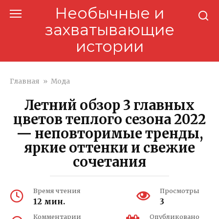
Перейти
Необычные и
к
захватывающие
контенту
истории
Главная
»
Мода
Летний обзор 3 главных
цветов теплого сезона 2022
— неповторимые тренды,
яркие оттенки и свежие
сочетания
Время чтения
Просмотры
12 мин.
3
Комментарии
Опубликовано