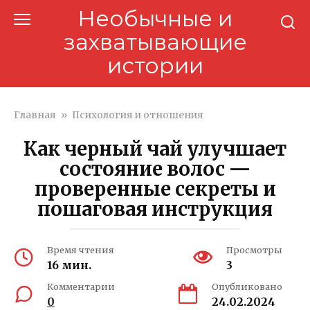
Перейти
Необычные и
к
захватывающие
контенту
истории
Главная
»
Психология и отношения
Как черный чай улучшает
состояние волос —
проверенные секреты и
пошаговая инструкция
Время чтения
Просмотры
16 мин.
3
Комментарии
Опубликовано
0
24.02.2024