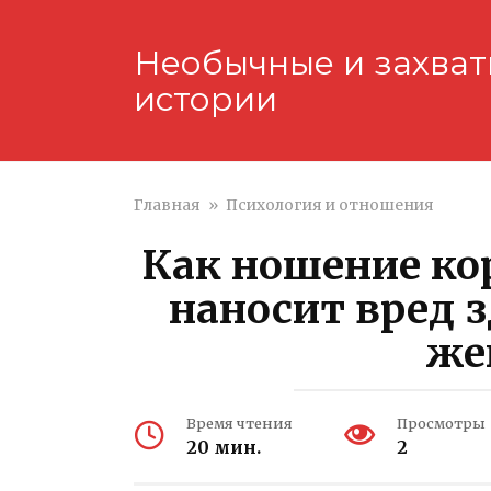
Перейти
к
Необычные и захва
контенту
истории
Главная
»
Психология и отношения
Как ношение кор
наносит вред 
же
Время чтения
Просмотры
20 мин.
2