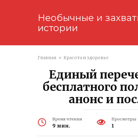
Перейти
к
Необычные и захва
контенту
истории
Главная
»
Красота и здоровье
Единый перече
бесплатного по
анонс и по
Время чтения
Просмотры
9 мин.
1