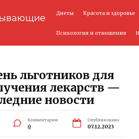
Диеты
Красота и здоровье
тывающие
Психология и отношения
Н
нь льготников для
лучения лекарств —
следние новости
Комментарии
Опубликовано
0
07.12.2023