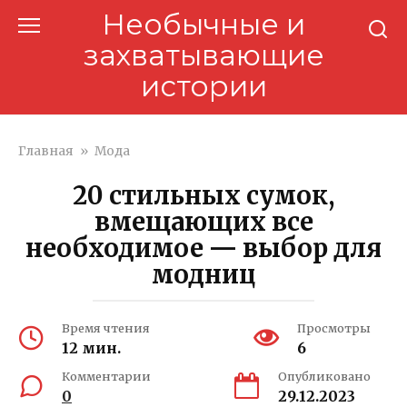
Перейти
Необычные и
к
захватывающие
контенту
истории
Главная
»
Мода
20 стильных сумок,
вмещающих все
необходимое — выбор для
модниц
Время чтения
Просмотры
12 мин.
6
Комментарии
Опубликовано
0
29.12.2023